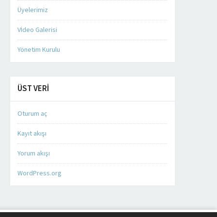
Üyelerimiz
Vİdeo Galerisi
Yönetim Kurulu
ÜST VERI
Oturum aç
Müşteri Temsilcisi
Kayıt akışı
Yorum akışı
WordPress.org
Cevap Yaz