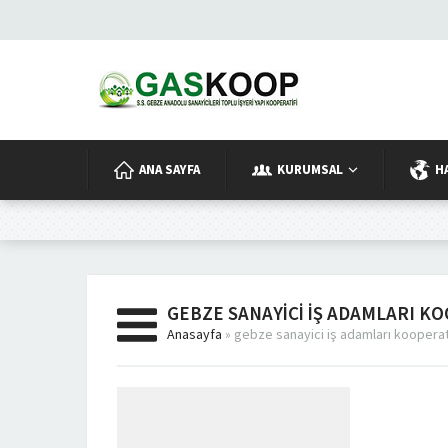
ANA SAYFA
KURUMSAL
H
GEBZE SANAYICI IŞ ADAMLARI KO
Anasayfa
»
gebze sanayici iş adamları kooperati