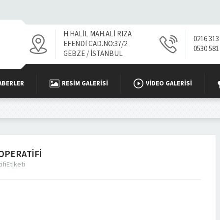
H.HALİL MAH.ALİ RIZA
0216 313
EFENDİ CAD.NO:37/2
0530 581
GEBZE / İSTANBUL
ABERLER
RESIM GALERISI
VİDEO GALERISI
OPERATIFI
fiEtiketi