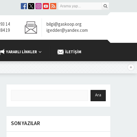
 93 14
bilgi@gaskoop.org
 84 19
igedder@yandex.com
YARARLI LINKLER
İLETIŞIM
SON YAZILAR