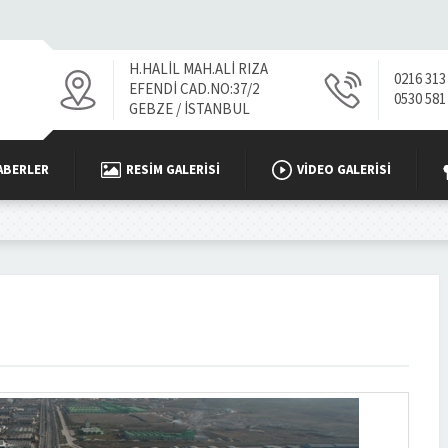
H.HALİL MAH.ALİ RIZA
0216 313
EFENDİ CAD.NO:37/2
0530 581
GEBZE / İSTANBUL
ABERLER
RESIM GALERISI
VİDEO GALERISI