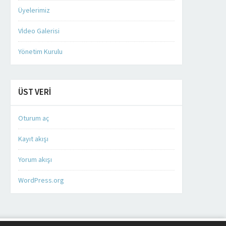
Üyelerimiz
Vİdeo Galerisi
STANBUL İL EMNIYET MÜDÜRÜ
GEBZE TICARET ODASI BAŞKA
DR. MUSTAFA ÇA​LIŞKAN’A
NAIL ÇILER’E ZIYARET.
Yönetim Kurulu
ZIYARET.
Gebze Ticaret Odası Başkanı Nail Çiler
Ziyaret.
DEVAMINI OKU
DEVAMINI OKU
ÜST VERI
Oturum aç
Müşteri Temsilcisi
Kayıt akışı
Yorum akışı
WordPress.org
Cevap Yaz