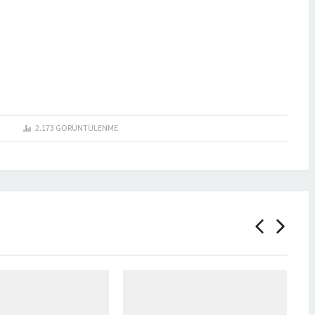
I
2.173
GÖRÜNTÜLENME
R.