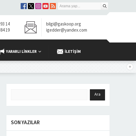
 93 14
bilgi@gaskoop.org
 84 19
igedder@yandex.com
YARARLI LINKLER
İLETIŞIM
SON YAZILAR